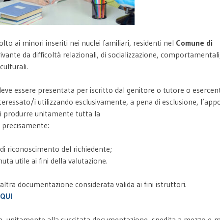
olto ai minori inseriti nei nuclei familiari, residenti nel
Comune di
erivante da difficoltà relazionali, di socializzazione, comportamentali,
ulturali.
deve essere presentata per iscritto dal genitore o tutore o esercen
teressato/i utilizzando esclusivamente, a pena di esclusione, l’app
 produrre unitamente tutta la
e precisamente:
di riconoscimento del richiedente;
ta utile ai fini della valutazione.
altra documentazione considerata valida ai fini istruttori.
QUI
, unitamente alla succitata documentazione, spedita a mezzo e-ma