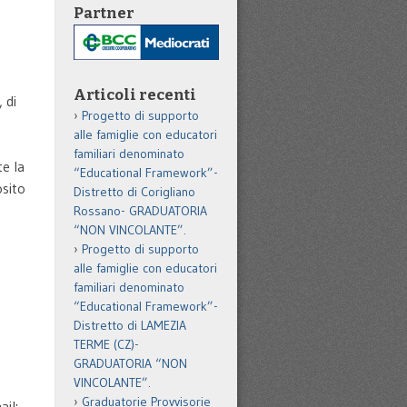
Partner
Articoli recenti
 di
Progetto di supporto
alle famiglie con educatori
familiari denominato
te la
“Educational Framework”-
osito
Distretto di Corigliano
Rossano- GRADUATORIA
“NON VINCOLANTE”.
Progetto di supporto
alle famiglie con educatori
familiari denominato
“Educational Framework”-
Distretto di LAMEZIA
TERME (CZ)-
GRADUATORIA “NON
VINCOLANTE”.
Graduatorie Provvisorie
il: