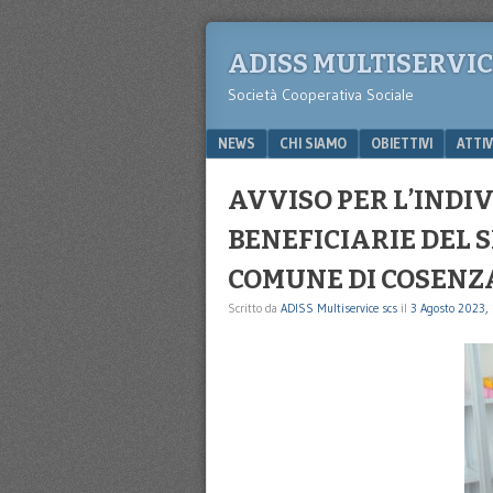
ADISS MULTISERVI
Società Cooperativa Sociale
Menu
SKIP TO CONTENT
NEWS
CHI SIAMO
OBIETTIVI
ATTIV
AVVISO PER L’INDI
BENEFICIARIE DEL 
COMUNE DI COSENZ
Scritto da
ADISS Multiservice scs
il
3 Agosto 2023,