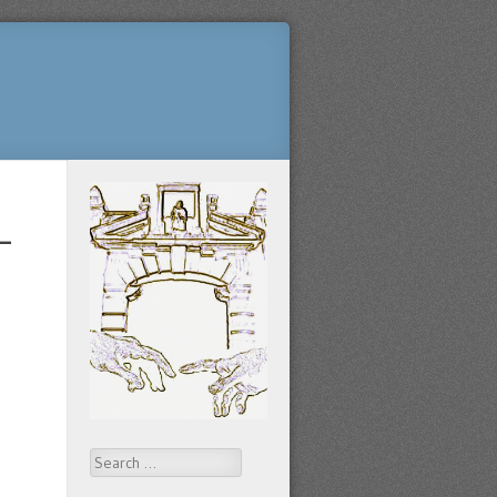
–
Search