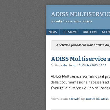
ADISS MULTISERVI
Società Cooperativa Sociale
Menu
SKIP TO CONTENT
NEWS
CHI SIAMO
OBIETTIVI
ATTIV
Archivio pubblicazioni scritte da
ADISS Multiservice s
Scritto da
MarcoLongo
il
31 Ottobre 2015, 18:35
ADISS Multiservice scs rinnova il pro
della documentazione necessari ad a
l’obiettivo di renderlo uno dei cana
Archiviato sotto
sito web
|
Tag
accessibilità
,
servizi
,