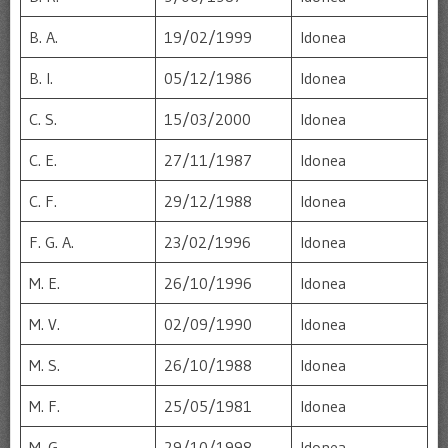
B. A.
19/02/1999
Idonea
B. I.
05/12/1986
Idonea
C. S.
15/03/2000
Idonea
C. E.
27/11/1987
Idonea
C. F.
29/12/1988
Idonea
F. G. A.
23/02/1996
Idonea
M. E.
26/10/1996
Idonea
M. V.
02/09/1990
Idonea
M. S.
26/10/1988
Idonea
M. F.
25/05/1981
Idonea
M. G.
29/10/1998
Idonea