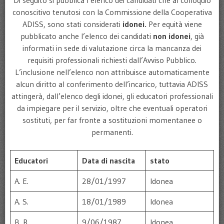
Di seguito si pubblica l’elenco dei candidati che al colloquio
conoscitivo tenutosi con la Commissione della Cooperativa
ADISS, sono stati considerati
idonei.
Per equità viene
pubblicato anche l’elenco dei candidati
non idonei
, già
informati in sede di valutazione circa la mancanza dei
requisiti professionali richiesti dall’Avviso Pubblico.
L’inclusione nell’elenco non attribuisce automaticamente
alcun diritto al conferimento dell’incarico, tuttavia ADISS
attingerà, dall’elenco degli idonei, gli educatori professionali
da impiegare per il servizio, oltre che eventuali operatori
sostituti, per far fronte a sostituzioni momentanee o
permanenti.
Educatori
Data di nascita
stato
A. E.
28/01/1997
Idonea
A. S.
18/01/1989
Idonea
B. R.
9/06/1987
Idonea