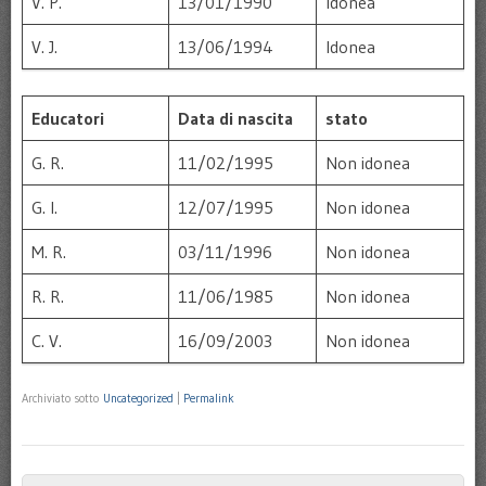
V. P.
13/01/1990
Idonea
V. J.
13/06/1994
Idonea
Educatori
Data di nascita
stato
G. R.
11/02/1995
Non idonea
G. I.
12/07/1995
Non idonea
M. R.
03/11/1996
Non idonea
R. R.
11/06/1985
Non idonea
C. V.
16/09/2003
Non idonea
Archiviato sotto
Uncategorized
|
Permalink